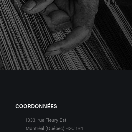
COORDONNÉES
1333, rue Fleury Est
Montréal (Québec) H2C 1R4