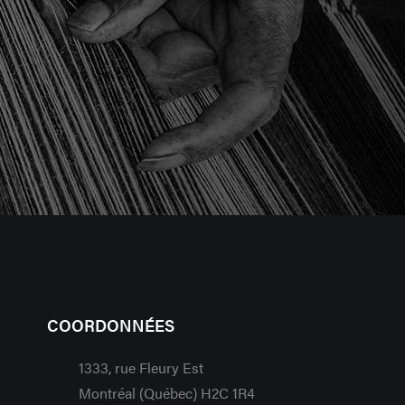
COORDONNÉES
1333, rue Fleury Est
Montréal (Québec) H2C 1R4